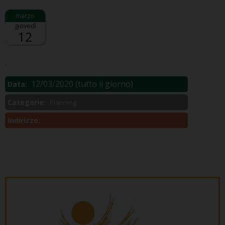
giovedì
12
Descrizione:
.
12/03/2020
(tutto il giorno)
Data:
Categorie:
Planning
Indirizzo: