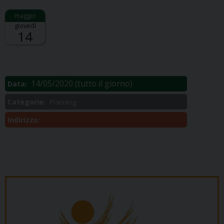
giovedì
14
Descrizione:
.
14/05/2020
(tutto il giorno)
Data:
Categorie:
Planning
Indirizzo: