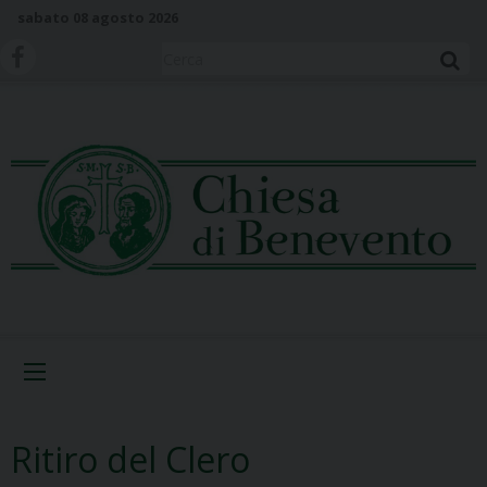
S
sabato 08 agosto 2026
k
i
Cerca
p
t
o
c
o
n
t
e
n
t
Menu
Ritiro del Clero