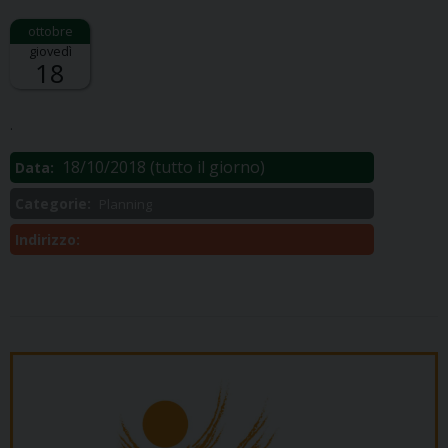
giovedì
18
Descrizione:
.
18/10/2018
(tutto il giorno)
Data:
Categorie:
Planning
Indirizzo: