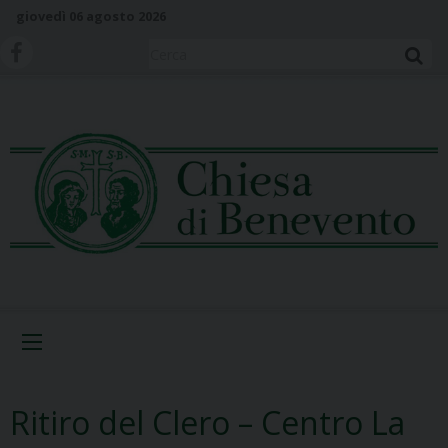
S
giovedì 06 agosto 2026
k
i
Cerca
p
t
o
c
o
n
t
e
n
t
Menu
Ritiro del Clero – Centro La