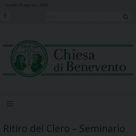
S
lunedì 10 agosto 2026
k
i
Cerca
p
t
o
c
o
n
t
e
n
t
Menu
Ritiro del Clero – Seminario