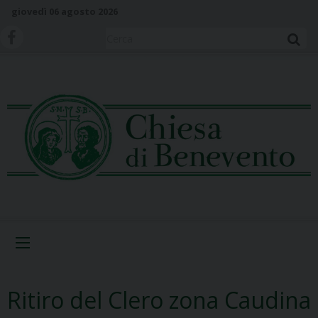
S
giovedì 06 agosto 2026
k
i
Cerca
p
t
o
c
o
n
t
e
n
t
Menu
Ritiro del Clero zona Caudina