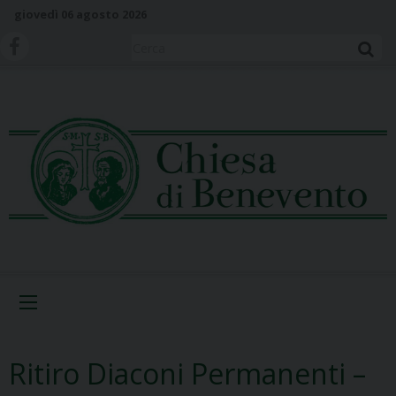
S
giovedì 06 agosto 2026
k
i
Cerca
p
t
o
c
o
n
t
e
n
t
Menu
Ritiro Diaconi Permanenti –