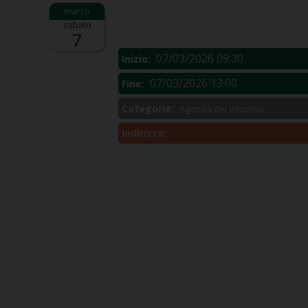
Descrizione:
sabato
.
7
07/03/2026 09:30
Inizio:
07/03/2026 13:00
Fine:
Categorie:
Agenda del Vescovo
Indirizzo: