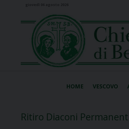
S
giovedì 06 agosto 2026
k
i
p
t
o
c
o
n
t
e
n
HOME
VESCOVO
t
Ritiro Diaconi Permanent