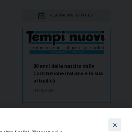
PLANNING DIOCESI
80 anni dalla nascita della
Costituzione italiana e la sua
attualità
03 06 2026
Dove siamo
contatti