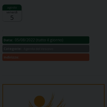
venerdì
5
Descrizione:
.
05/08/2022
(tutto il giorno)
Data:
Categorie:
Agenda del Vescovo
Indirizzo: