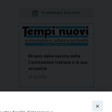
PLANNING DIOCESI
80 anni dalla nascita della
Costituzione italiana e la sua
attualità
03 06 2026
Dove siamo
contatti