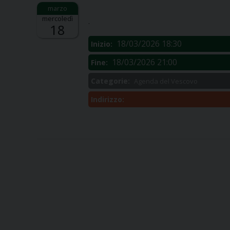
Descrizione:
mercoledì
.
18
18/03/2026 18:30
Inizio:
18/03/2026 21:00
Fine:
Categorie:
Agenda del Vescovo
Indirizzo: