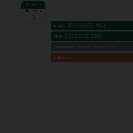
Descrizione:
domenica
.
5
05/02/2023 19:00
Inizio:
05/02/2023 20:00
Fine:
Categorie:
Agenda del Vescovo
Indirizzo: