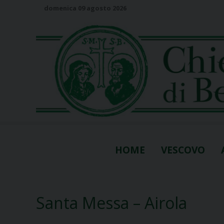
S
domenica 09 agosto 2026
k
i
p
t
o
c
o
n
t
e
n
HOME
VESCOVO
t
Santa Messa – Airola