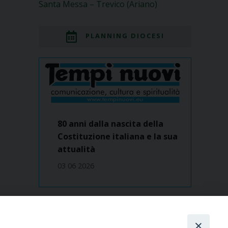
Santa Messa – Trevico (Ariano)
PLANNING DIOCESI
80 anni dalla nascita della
Costituzione italiana e la sua
attualità
03 06 2026
Dove siamo
contatti