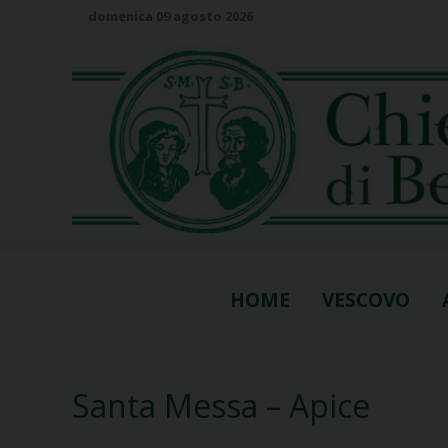
S
domenica 09 agosto 2026
k
i
p
t
o
c
o
n
t
e
n
HOME
VESCOVO
t
Santa Messa – Apice