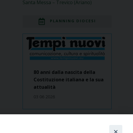
Santa Messa – Trevico (Ariano)
PLANNING DIOCESI
80 anni dalla nascita della
Costituzione italiana e la sua
attualità
03 06 2026
Dove siamo
contatti