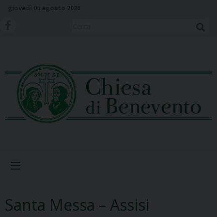
S
giovedì 06 agosto 2026
k
i
Cerca
p
t
o
c
o
n
t
e
n
t
Menu
Santa Messa – Assisi