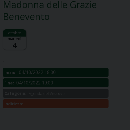
Madonna delle Grazie
Benevento
martedì
4
Descrizione:
.
04/10/2022 18:00
Inizio:
04/10/2022 19:00
Fine:
Categorie:
Agenda del Vescovo
Indirizzo: