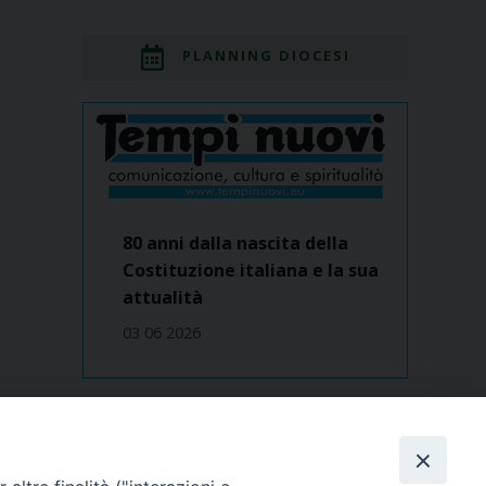
PLANNING DIOCESI
80 anni dalla nascita della
Costituzione italiana e la sua
attualità
03 06 2026
Dove siamo
contatti