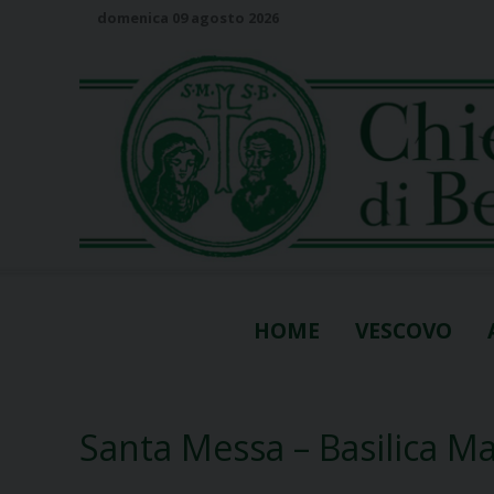
S
domenica 09 agosto 2026
k
i
p
t
o
c
o
n
t
e
n
HOME
VESCOVO
t
Santa Messa – Basilica M