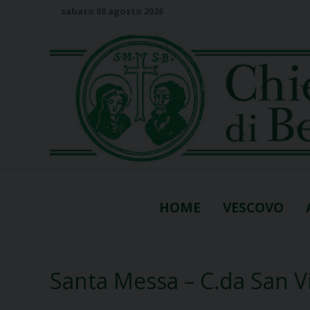
S
sabato 08 agosto 2026
k
i
p
t
o
c
o
n
t
e
n
HOME
VESCOVO
t
Santa Messa – C.da San V