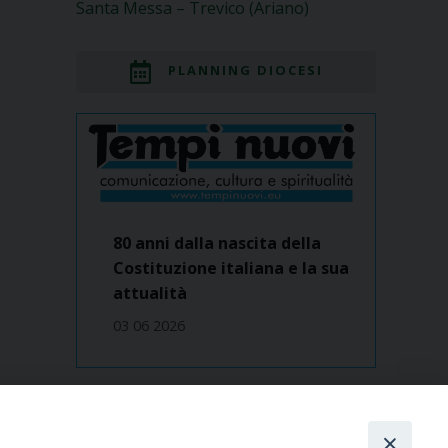
Santa Messa – Trevico (Ariano)
PLANNING DIOCESI
80 anni dalla nascita della
Costituzione italiana e la sua
attualità
03 06 2026
Dove siamo
contatti