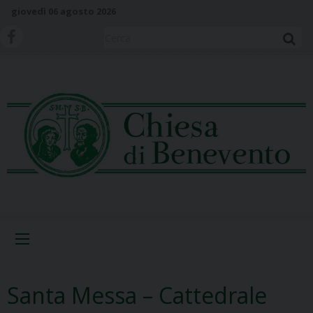
S
giovedì 06 agosto 2026
k
i
Cerca
p
t
o
c
o
n
t
e
n
t
Menu
Santa Messa – Cattedrale