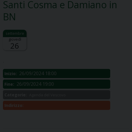
Santi Cosma e Damiano in
BN
giovedì
26
Descrizione:
.
26/09/2024 18:00
Inizio:
26/09/2024 19:00
Fine:
Categorie:
Agenda del Vescovo
Indirizzo: