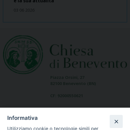
e la sua attualità
03 06 2026
Piazza Orsini, 27
82100 Benevento (BN)
CF: 92000550621
Informativa
Utilizziamo cookie o tecnologie simili per