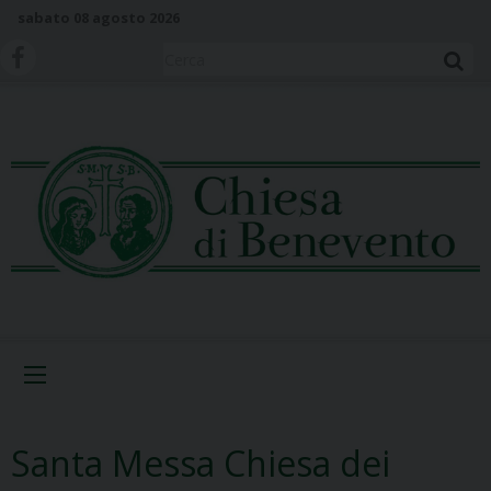
S
sabato 08 agosto 2026
k
i
Cerca
p
t
o
c
o
n
t
e
n
t
Menu
Santa Messa Chiesa dei