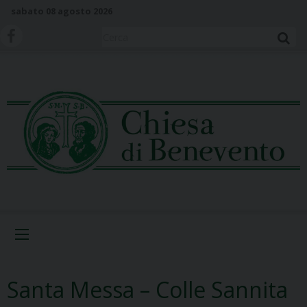
S
sabato 08 agosto 2026
k
i
Cerca
p
t
o
c
o
n
t
e
n
t
Menu
Santa Messa – Colle Sannita