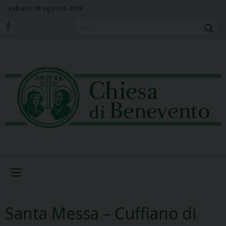
S
sabato 08 agosto 2026
k
i
Cerca
p
t
o
c
o
n
t
e
n
t
Menu
Santa Messa – Cuffiano di