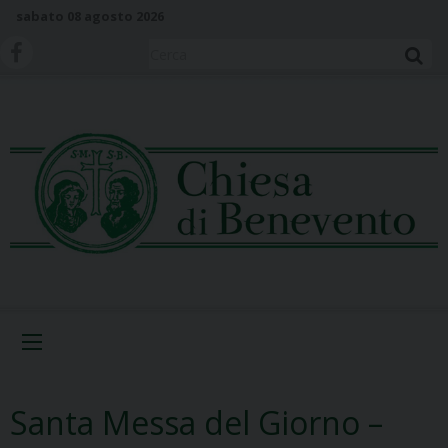
S
sabato 08 agosto 2026
k
i
Cerca
p
t
o
c
o
n
t
e
n
t
Menu
Santa Messa del Giorno –