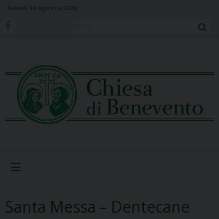
S
lunedì 10 agosto 2026
k
i
Cerca
p
t
o
c
o
n
t
e
n
t
Menu
Santa Messa – Dentecane