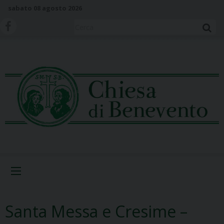
S
sabato 08 agosto 2026
k
i
Cerca
p
t
o
c
o
n
t
e
n
t
Menu
Santa Messa e Cresime –