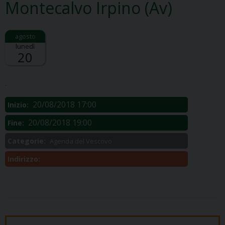
Montecalvo Irpino (Av)
lunedì
20
Descrizione:
.
20/08/2018 17:00
Inizio:
20/08/2018 19:00
Fine:
Categorie:
Agenda del Vescovo
Indirizzo: