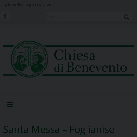
S
giovedì 06 agosto 2026
k
i
Cerca
p
t
o
c
o
n
t
e
n
t
Menu
Santa Messa – Foglianise