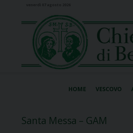
S
venerdì 07 agosto 2026
k
i
p
t
o
c
o
n
t
e
n
HOME
VESCOVO
t
Santa Messa – GAM