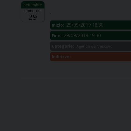
Descrizione:
domenica
.
29
29/09/2019 18:30
Inizio:
29/09/2019 19:30
Fine:
Categorie:
Agenda del Vescovo
Indirizzo: