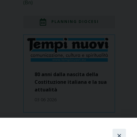
(Bn)
PLANNING DIOCESI
80 anni dalla nascita della
Costituzione italiana e la sua
attualità
03 06 2026
Dove siamo
contatti