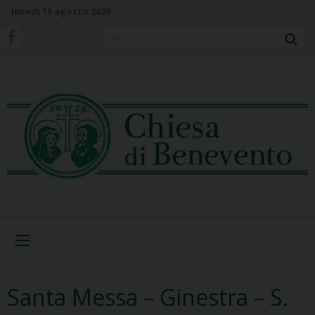
S
lunedì 10 agosto 2026
k
i
Cerca
p
t
o
c
o
n
t
e
n
t
Menu
Santa Messa – Ginestra – S.