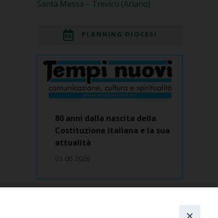
Santa Messa – Trevico (Ariano)
PLANNING DIOCESI
80 anni dalla nascita della
Costituzione italiana e la sua
attualità
03 06 2026
Dove siamo
contatti