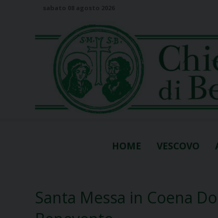
S
sabato 08 agosto 2026
k
i
p
t
o
c
o
n
t
e
n
HOME
VESCOVO
t
Santa Messa in Coena Dom