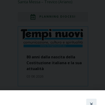
Santa Messa – Trevico (Ariano)
PLANNING DIOCESI
80 anni dalla nascita della
Costituzione italiana e la sua
attualità
03 06 2026
Dove siamo
contatti