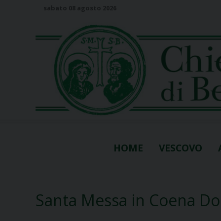
S
sabato 08 agosto 2026
k
i
p
t
o
c
o
n
t
e
n
HOME
VESCOVO
t
Santa Messa in Coena Dom