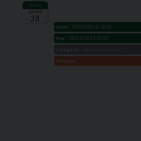
Descrizione:
giovedì
.
28
28/03/2024 18:30
Inizio:
28/03/2024 20:00
Fine:
Categorie:
Agenda del Vescovo
Indirizzo: