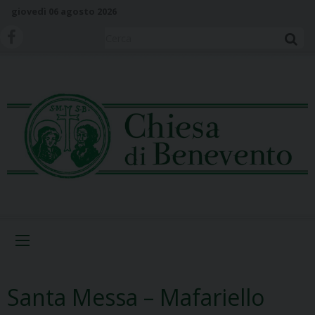
S
giovedì 06 agosto 2026
k
i
Cerca
p
t
o
c
o
n
t
e
n
t
Menu
Santa Messa – Mafariello