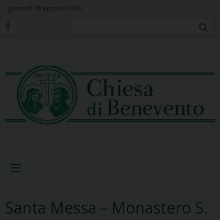
S
giovedì 06 agosto 2026
k
i
Cerca
p
t
o
c
o
n
t
e
n
t
Menu
Santa Messa – Monastero S.