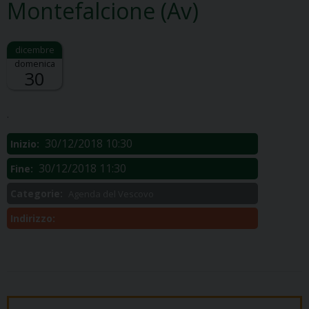
Montefalcione (Av)
domenica
30
Descrizione:
.
30/12/2018 10:30
Inizio:
30/12/2018 11:30
Fine:
Categorie:
Agenda del Vescovo
Indirizzo: