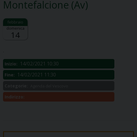
Montefalcione (Av)
domenica
14
Descrizione:
.
14/02/2021 10:30
Inizio:
14/02/2021 11:30
Fine:
Categorie:
Agenda del Vescovo
Indirizzo: