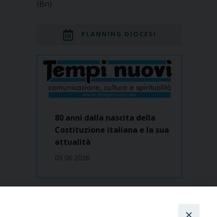
(Bn)
PLANNING DIOCESI
80 anni dalla nascita della
Costituzione italiana e la sua
attualità
03 06 2026
Dove siamo
contatti