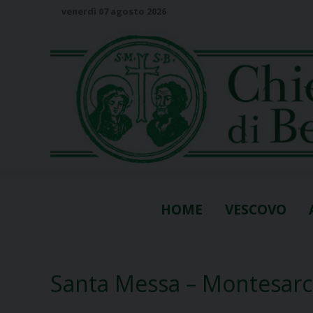
S
venerdì 07 agosto 2026
k
i
p
t
o
c
o
n
t
e
n
HOME
VESCOVO
t
Santa Messa – Montesarc