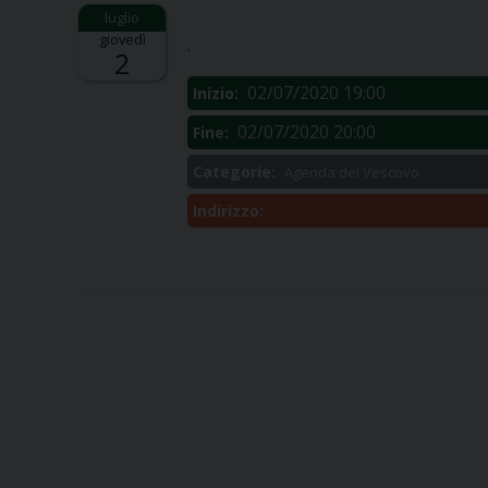
Descrizione:
giovedì
.
2
02/07/2020 19:00
Inizio:
02/07/2020 20:00
Fine:
Categorie:
Agenda del Vescovo
Indirizzo: