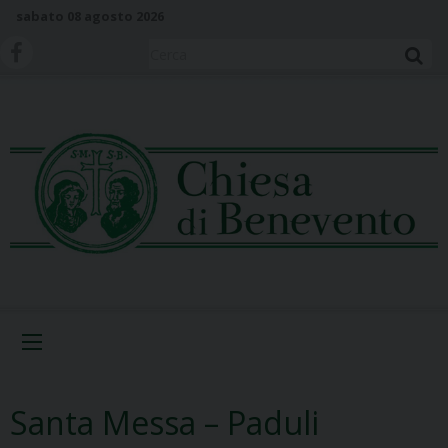
S
sabato 08 agosto 2026
k
i
Cerca
p
t
o
c
o
n
t
e
n
t
Menu
Santa Messa – Paduli