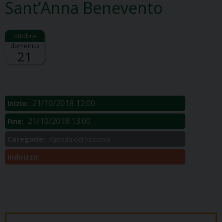
Sant’Anna Benevento
domenica
21
Descrizione:
.
21/10/2018 12:00
Inizio:
21/10/2018 13:00
Fine:
Categorie:
Agenda del Vescovo
Indirizzo: