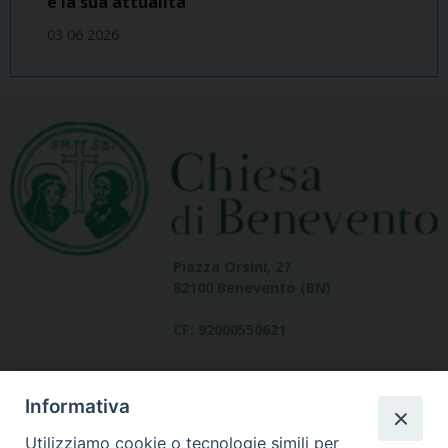
e la sua attualità
03 06 2026
Piazza Orsini, 27
82100 Benevento (BN)
CF: 92000550621
Informativa
Utilizziamo cookie o tecnologie simili per