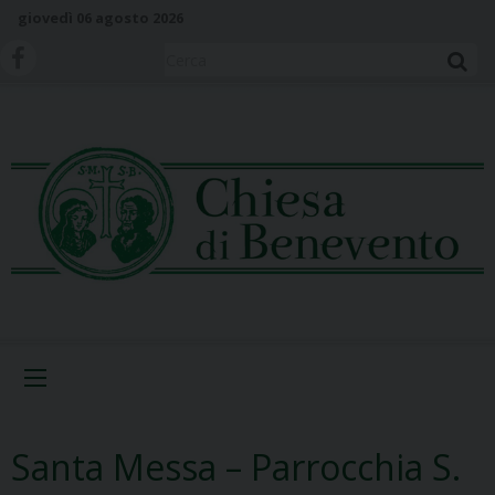
S
giovedì 06 agosto 2026
k
i
Cerca
p
t
o
c
o
n
t
e
n
t
Menu
Santa Messa – Parrocchia S.