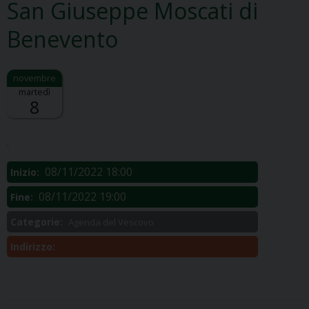
San Giuseppe Moscati di
Benevento
martedì
8
Descrizione:
.
08/11/2022 18:00
Inizio:
08/11/2022 19:00
Fine:
Categorie:
Agenda del Vescovo
Indirizzo: