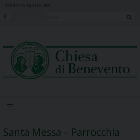
S
sabato 08 agosto 2026
k
i
Cerca
p
t
o
c
o
n
t
e
n
t
Menu
Santa Messa – Parrocchia