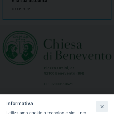
e la sua attualità
03 06 2026
Piazza Orsini, 27
82100 Benevento (BN)
CF: 92000550621
Informativa
Utilizziamo cookie o tecnologie simili per