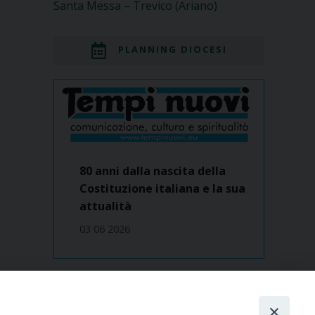
Santa Messa – Trevico (Ariano)
PLANNING DIOCESI
80 anni dalla nascita della
Costituzione italiana e la sua
attualità
03 06 2026
Dove siamo
contatti