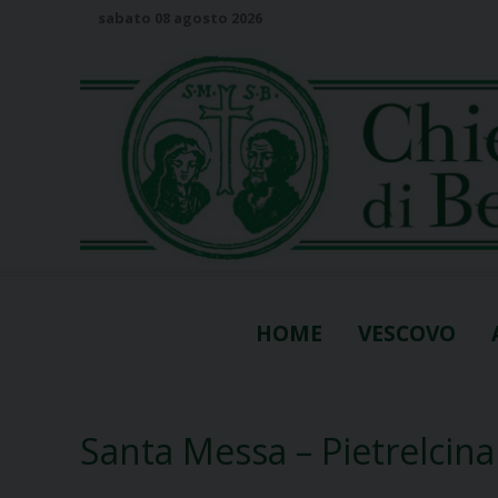
S
sabato 08 agosto 2026
k
i
p
t
o
c
o
n
t
e
n
HOME
VESCOVO
t
Santa Messa – Pietrelcina