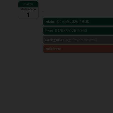
Descrizione:
domenica
.
1
01/03/2026 19:00
Inizio:
01/03/2026 20:00
Fine:
Categorie:
Agenda del Vescovo
Indirizzo: