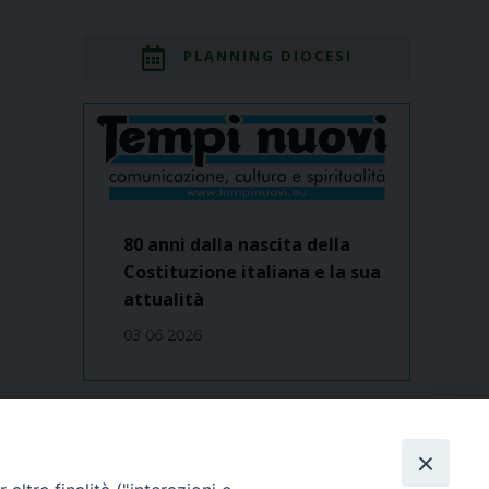
PLANNING DIOCESI
80 anni dalla nascita della
Costituzione italiana e la sua
attualità
03 06 2026
Dove siamo
contatti