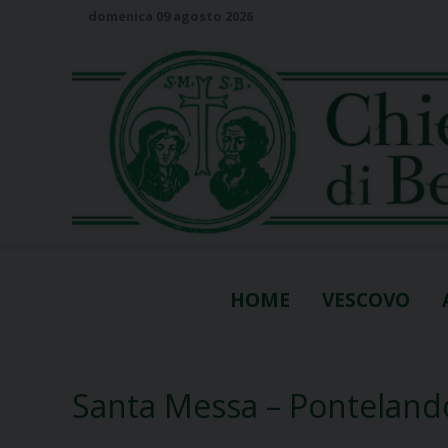
S
domenica 09 agosto 2026
k
i
p
t
o
c
o
n
t
e
n
HOME
VESCOVO
t
Santa Messa – Ponteland