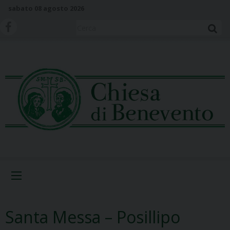
S
sabato 08 agosto 2026
k
i
Cerca
p
t
o
c
o
n
t
e
n
t
Menu
Santa Messa – Posillipo