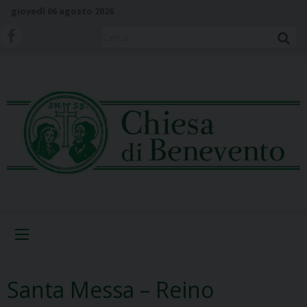
S
giovedì 06 agosto 2026
k
i
Cerca
p
t
o
c
o
n
t
e
n
t
Menu
Santa Messa – Reino