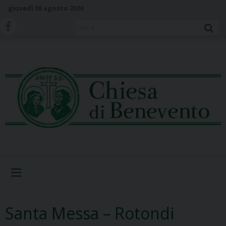
S
giovedì 06 agosto 2026
k
i
Cerca
p
t
o
c
o
n
t
e
n
t
Menu
Santa Messa – Rotondi