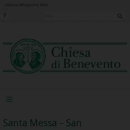
S
sabato 08 agosto 2026
k
i
Cerca
p
t
o
c
o
n
t
e
n
t
Menu
Santa Messa – San