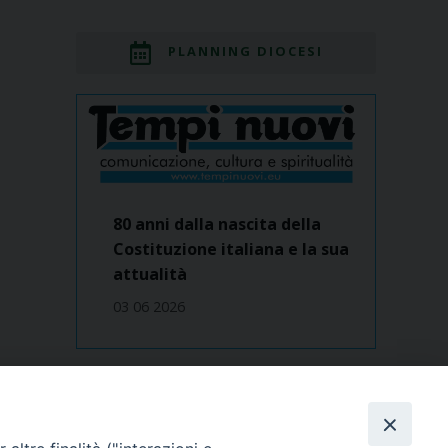
PLANNING DIOCESI
80 anni dalla nascita della
Costituzione italiana e la sua
attualità
03 06 2026
Dove siamo
contatti