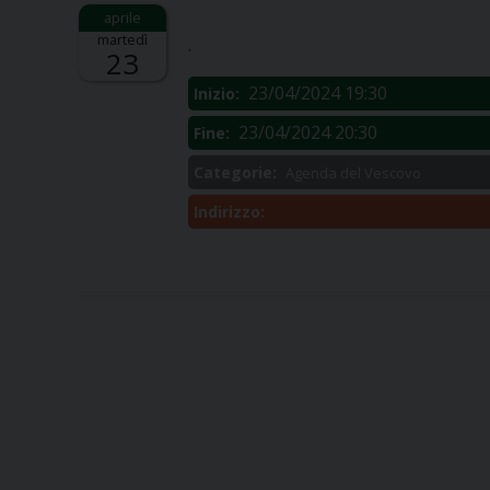
Descrizione:
martedì
.
23
23/04/2024 19:30
Inizio:
23/04/2024 20:30
Fine:
Categorie:
Agenda del Vescovo
Indirizzo: