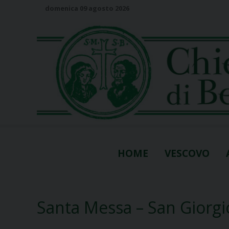
S
domenica 09 agosto 2026
k
i
p
t
o
c
o
n
t
e
n
HOME
VESCOVO
t
Santa Messa – San Giorgi