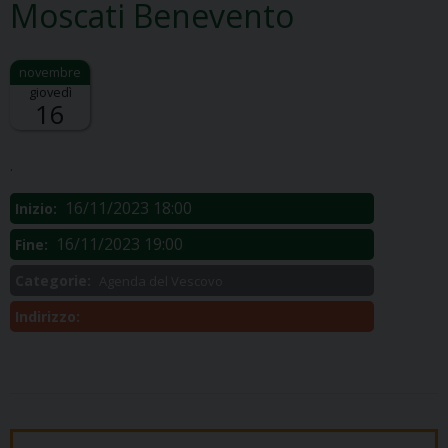
Moscati Benevento
giovedì
16
Descrizione:
.
16/11/2023 18:00
Inizio:
16/11/2023 19:00
Fine:
Categorie:
Agenda del Vescovo
Indirizzo: