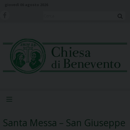
S
giovedì 06 agosto 2026
k
i
Cerca
p
t
o
c
o
n
t
e
n
t
Menu
Santa Messa – San Giuseppe