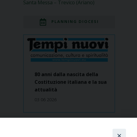
Santa Messa – Trevico (Ariano)
PLANNING DIOCESI
80 anni dalla nascita della
Costituzione italiana e la sua
attualità
03 06 2026
Dove siamo
contatti