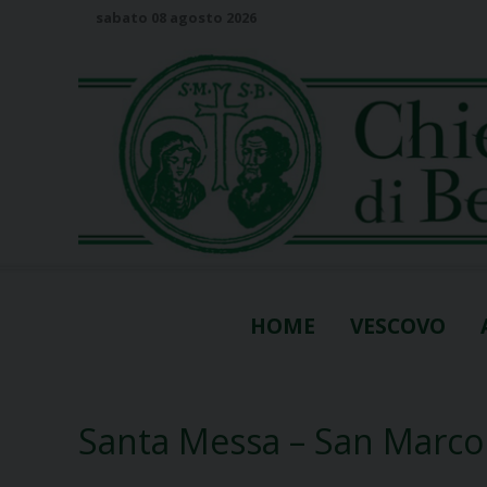
S
sabato 08 agosto 2026
k
i
p
t
o
c
o
n
t
e
n
HOME
VESCOVO
t
Santa Messa – San Marco 