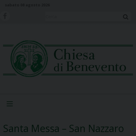
S
sabato 08 agosto 2026
k
i
Cerca
p
t
o
c
o
n
t
e
n
t
Menu
Santa Messa – San Nazzaro