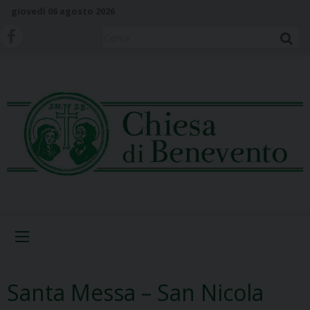
S
giovedì 06 agosto 2026
k
i
Cerca
p
t
o
c
o
n
t
e
n
t
Menu
Santa Messa – San Nicola