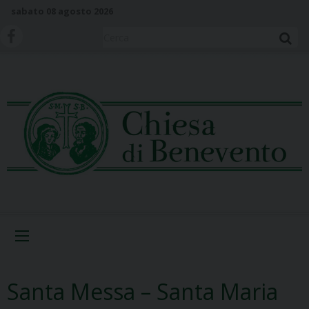
S
sabato 08 agosto 2026
k
i
Cerca
p
t
o
c
o
n
t
e
n
t
Menu
Santa Messa – Santa Maria